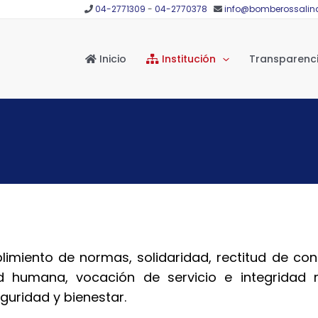
04-2771309
-
04-2770378
info@bomberossalin
Inicio
Institución
Transparenc
imiento de normas, solidaridad, rectitud de conci
ad humana, vocación de servicio e integridad m
guridad y bienestar.