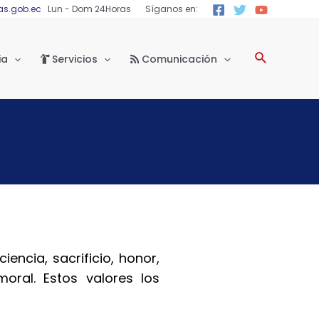
as.gob.ec
Lun - Dom 24Horas
Síganos en:
ia
Servicios
Comunicación
encia, sacrificio, honor,
oral. Estos valores los